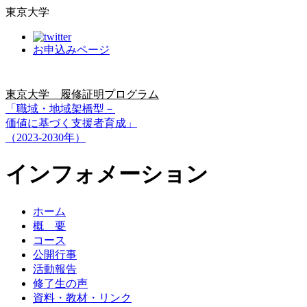
東京大学
お申込みページ
東京大学 履修証明プログラム
「職域・地域架橋型－
価値に基づく支援者育成」
（2023-2030年）
インフォメーション
ホーム
概 要
コース
公開行事
活動報告
修了生の声
資料・教材・リンク