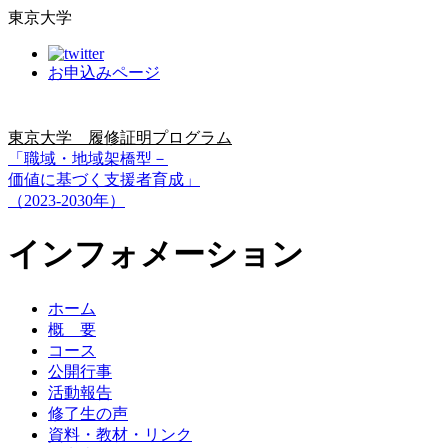
東京大学
お申込みページ
東京大学 履修証明プログラム
「職域・地域架橋型－
価値に基づく支援者育成」
（2023-2030年）
インフォメーション
ホーム
概 要
コース
公開行事
活動報告
修了生の声
資料・教材・リンク