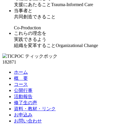
支援にあたること
T
rauma-
I
nformed Care
当事者と
共同創造できること
C
o-
P
roduction
これらの理念を
実践できるよう
組織を変革すること
O
rganizational
C
hange
182871
ホーム
概 要
コース
公開行事
活動報告
修了生の声
資料・教材・リンク
お申込み
お問い合わせ