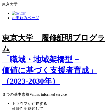
東京大学
お申込みページ
東京大学 履修証明プログラ
ム
「職域・地域架橋型－
価値に基づく支援者育成」
（2023-2030年）
３つの基本素養
Values-informed service
トラウマが存在する
可能性を熟知して