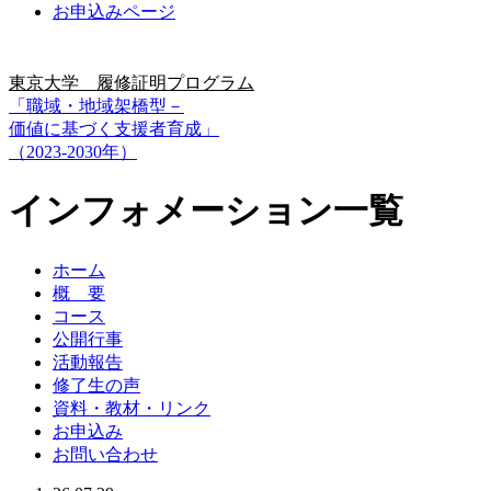
お申込みページ
東京大学 履修証明プログラム
「職域・地域架橋型－
価値に基づく支援者育成」
（2023-2030年）
インフォメーション一覧
ホーム
概 要
コース
公開行事
活動報告
修了生の声
資料・教材・リンク
お申込み
お問い合わせ