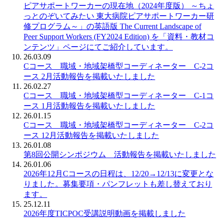
ピアサポートワーカーの現在地（2024年度版） ～ちょ
っとのぞいてみたい 東大病院ピアサポートワーカー研
修プログラム～」の英語版 The Current Landscape of
Peer Support Workers (FY2024 Edition) を「資料・教材コ
ンテンツ」ページにてご紹介しています。
26.03.09
Cコース 職域・地域架橋型コーディネーター C-2コ
ース 2月活動報告を掲載いたしました
26.02.27
Cコース 職域・地域架橋型コーディネーター C-1コ
ース 1月活動報告を掲載いたしました
26.01.15
Cコース 職域・地域架橋型コーディネーター C-2コ
ース 12月活動報告を掲載いたしました
26.01.08
第8回公開シンポジウム 活動報告を掲載いたしました
26.01.06
2026年12月Cコースの日程は、12/20→12/13に変更とな
りました。募集要項・パンフレットも差し替えており
ます。
25.12.11
2026年度TICPOC受講説明動画を掲載しました