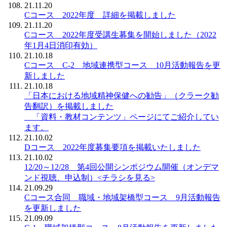
21.11.20
Cコース 2022年度 詳細を掲載しました
21.11.20
Cコース 2022年度受講生募集を開始しました（2022
年1月4日消印有効）
21.10.18
Cコース C-2 地域連携型コース 10月活動報告を更
新しました
21.10.18
「日本における地域精神保健への勧告」（クラーク勧
告翻訳）を掲載しました
「資料・教材コンテンツ」ページにてご紹介してい
ます。
21.10.02
Dコース 2022年度募集要項を掲載いたしました
21.10.02
12/20～12/28 第4回公開シンポジウム開催（オンデマ
ンド視聴、申込制）<チラシを見る>
21.09.29
Cコース合同 職域・地域架橋型コース 9月活動報告
を更新しました
21.09.09