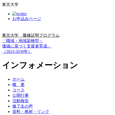
東京大学
お申込みページ
東京大学 履修証明プログラム
「職域・地域架橋型－
価値に基づく支援者育成」
（2023-2030年）
インフォメーション
ホーム
概 要
コース
公開行事
活動報告
修了生の声
資料・教材・リンク