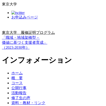
東京大学
お申込みページ
東京大学 履修証明プログラム
「職域・地域架橋型－
価値に基づく支援者育成」
（2023-2030年）
インフォメーション
ホーム
概 要
コース
公開行事
活動報告
修了生の声
資料・教材・リンク